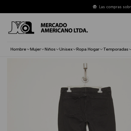
Inicio
Mujer
Especial
Blue Jeans Mujer Especial Toda Temp
Las compras sobre
Hombre
Mujer
Niños
Unisex
Ropa Hogar
Temporadas