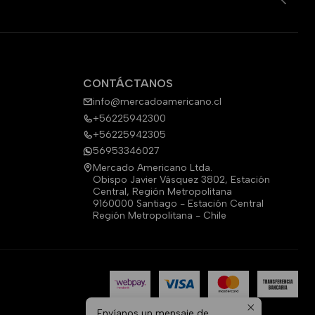
CONTÁCTANOS
info@mercadoamericano.cl
+56225942300
+56225942305
56953346027
Mercado Americano Ltda.
Obispo Javier Vásquez 3802, Estación
Central, Región Metropolitana
9160000 Santiago - Estación Central
Región Metropolitana - Chile
Envíanos un mensaje de