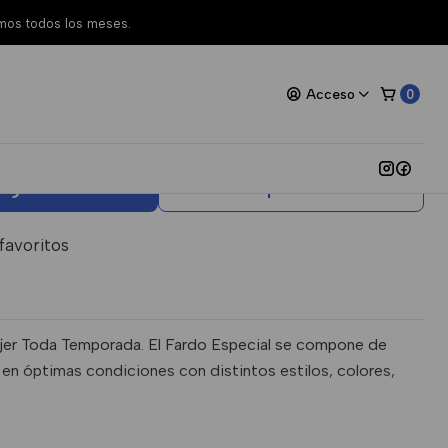
amos todos los meses.
 Mujer Especial Toda
Acceso
0
egar al Carro
Comprar ahora
 favoritos
ujer Toda Temporada. El Fardo Especial se compone de
 en óptimas condiciones con distintos estilos, colores,