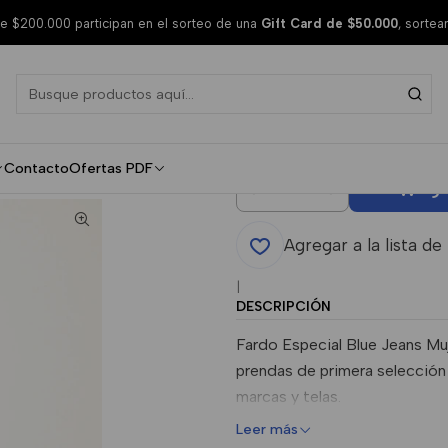
orada
 $200.000 participan en el sorteo de una
Gift Card de $50.000
, sorte
Blue Jeans
Temporada
Contacto
Ofertas PDF
Agr
Cantidad
Agregar a la lista de
|
DESCRIPCIÓN
Fardo Especial Blue Jeans M
prendas de primera selección
marcas y telas.
Leer más