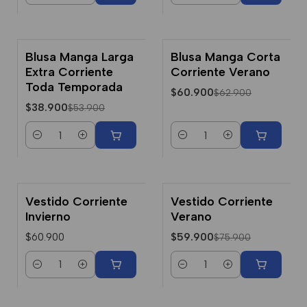
Blusa Manga Larga
Blusa Manga Corta
-28% Dcto.
-3% Dcto.
Extra Corriente
Corriente Verano
Toda Temporada
$60.900
$62.900
$38.900
$53.900
Cantidad
Cantidad
Vestido Corriente
Vestido Corriente
-21% Dcto.
Invierno
Verano
$60.900
$59.900
$75.900
Cantidad
Cantidad