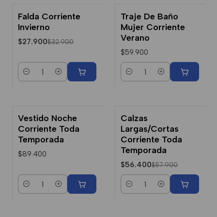
Falda Corriente
Traje De Baño
-15% Dcto.
Invierno
Mujer Corriente
Verano
$27.900
$32.900
$59.900
Cantidad
Cantidad
Vestido Noche
Calzas
-3% Dcto.
Corriente Toda
Largas/Cortas
Temporada
Corriente Toda
Temporada
$89.400
$56.400
$57.900
Cantidad
Cantidad