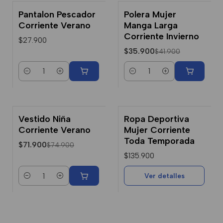
Pantalon Pescador
Polera Mujer
-14% Dcto.
Corriente Verano
Manga Larga
Corriente Invierno
$27.900
$35.900
$41.900
Cantidad
Cantidad
Vestido Niña
Ropa Deportiva
-4% Dcto.
No disponible
Corriente Verano
Mujer Corriente
Toda Temporada
$71.900
$74.900
$135.900
Ver detalles
Cantidad