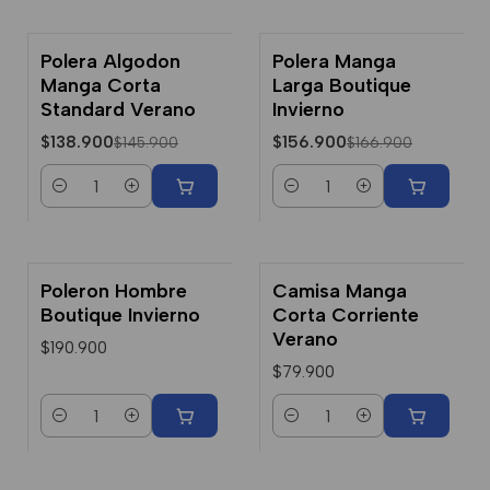
Polera Algodon
Polera Manga
-5% Dcto.
-6% Dcto.
Manga Corta
Larga Boutique
Standard Verano
Invierno
$138.900
$156.900
$145.900
$166.900
Cantidad
Cantidad
Poleron Hombre
Camisa Manga
Boutique Invierno
Corta Corriente
Verano
$190.900
$79.900
Cantidad
Cantidad