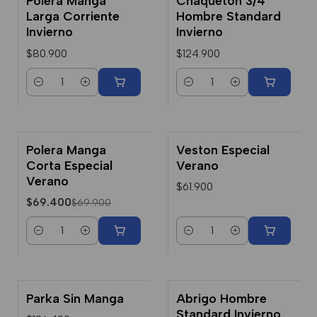
Polera Manga
Chaqueton 3/4
Larga Corriente
Hombre Standard
Invierno
Invierno
$80.900
$124.900
Cantidad
Cantidad
Polera Manga
Veston Especial
-1% Dcto.
Corta Especial
Verano
Verano
$61.900
$69.400
$69.900
Cantidad
Cantidad
Parka Sin Manga
Abrigo Hombre
Standard Invierno