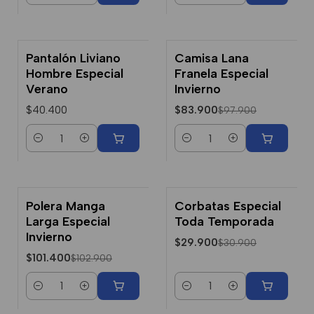
Pantalón Liviano
Camisa Lana
-14% Dcto.
Hombre Especial
Franela Especial
Verano
Invierno
$40.400
$83.900
$97.900
Cantidad
Cantidad
Polera Manga
Corbatas Especial
-1% Dcto.
-3% Dcto.
Larga Especial
Toda Temporada
Invierno
$29.900
$30.900
$101.400
$102.900
Cantidad
Cantidad