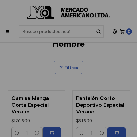
Las compras sobre $200.000 participan en el sorteo de una
Gift
Card de $50.000
, sorteamos todos los meses.
Inicio
Hombre
0
Hombre
Filtros
Camisa Manga
Pantalón Corto
Corta Especial
Deportivo Especial
Verano
Verano
$126.900
$91.900
Cantidad
Cantidad