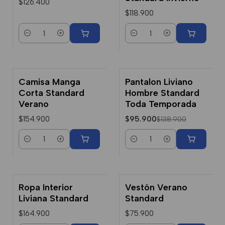
$126.400
$118.900
Cantidad
Cantidad
Camisa Manga
Pantalon Liviano
-31% Dcto.
Corta Standard
Hombre Standard
Verano
Toda Temporada
$154.900
$95.900
$138.900
Cantidad
Cantidad
Ropa Interior
Vestón Verano
Liviana Standard
Standard
$164.900
$75.900