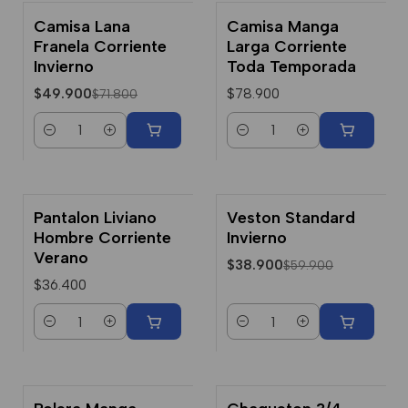
Camisa Lana
Camisa Manga
-31% Dcto.
Franela Corriente
Larga Corriente
Invierno
Toda Temporada
$49.900
$78.900
$71.800
Cantidad
Cantidad
Pantalon Liviano
Veston Standard
-35% Dcto.
Hombre Corriente
Invierno
Verano
$38.900
$59.900
$36.400
Cantidad
Cantidad