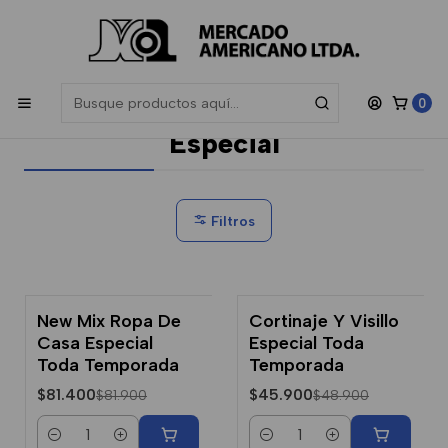
Las compras sobre $200.000 participan en el sorteo de una
Gift
Card de $50.000
, sorteamos todos los meses.
Inicio
Ropa Hogar
Especial
0
Especial
Filtros
New Mix Ropa De
Cortinaje Y Visillo
-1% Dcto.
-6% Dcto.
Casa Especial
Especial Toda
Toda Temporada
Temporada
$81.400
$45.900
$81.900
$48.900
Cantidad
Cantidad