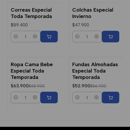
Correas Especial
Colchas Especial
Toda Temporada
Invierno
$89.400
$47.900
Cantidad
Cantidad
Ropa Cama Bebe
Fundas Almohadas
-3% Dcto.
-7% Dcto.
Especial Toda
Especial Toda
Temporada
Temporada
$63.900
$52.900
$65.900
$56.900
Cantidad
Cantidad