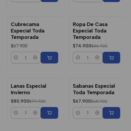
Cubrecama
Ropa De Casa
-14% Dcto.
Especial Toda
Especial Toda
Temporada
Temporada
$67.900
$74.900
$86.900
Cantidad
Cantidad
Lanas Especial
Sabanas Especial
-19% Dcto.
-1% Dcto.
Invierno
Toda Temporada
$80.900
$67.900
$99.900
$68.900
Cantidad
Cantidad