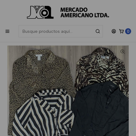
Las compras sobre $200.000 participan en el sorteo de una
Gift
Card de $50.000
, sorteamos todos los meses.
Inicio
Mujer
Boutique
Blusa Manga Larga Boutique Toda Temporada
0