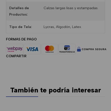
\n
Detalles de
Calzas largas lisas y estampadas.
Unidades Aproximadas: 41 unidades
Productos:
\n
Detalle de productos: calzas largas lisas y
Tipo de Tela:
Lycras, Algodón, Latex.
estampadas
\n\n
FORMAS DE PAGO
COMPARTIR
También te podría interesar