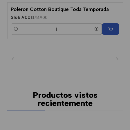
Poleron Cotton Boutique Toda Temporada
-6% Dcto.
$168.900
$178.900
Cantidad
Productos vistos
recientemente