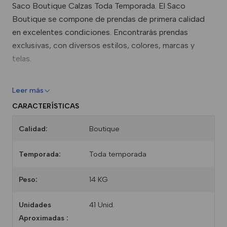
Saco Boutique Calzas Toda Temporada. El Saco
Boutique se compone de prendas de primera calidad
en excelentes condiciones. Encontrarás prendas
exclusivas, con diversos estilos, colores, marcas y
telas.
\n
Leer más
\n
CARACTERÍSTICAS
Calidad: Boutique
Calidad:
Boutique
\n
Temporada:Toda Temporada
Temporada:
Toda temporada
\n
Peso: 14 KG
Peso:
14 KG
\n
Rango de Tallas: XS-S-M-L-XL
Unidades
41 Unid.
\n
Aproximadas :
Tipos de Telas: Lycras, Algodón, Latex.