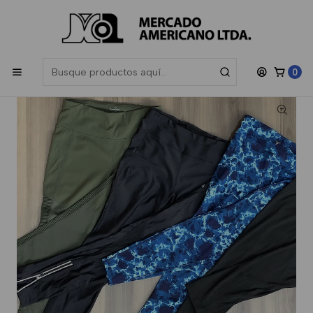
Las compras sobre $200.000 participan en el sorteo de una
Gift
Card de $50.000
, sorteamos todos los meses.
Inicio
Mujer
Boutique
Calzas Boutique Toda Temporada
0