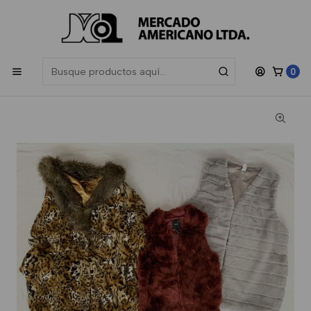
Las compras sobre $200.000 participan en el sorteo de una
Gift
Card de $50.000
, sorteamos todos los meses.
Inicio
Unisex
Standard
Chaqueta Piel Sintetica Standard Invierno
0