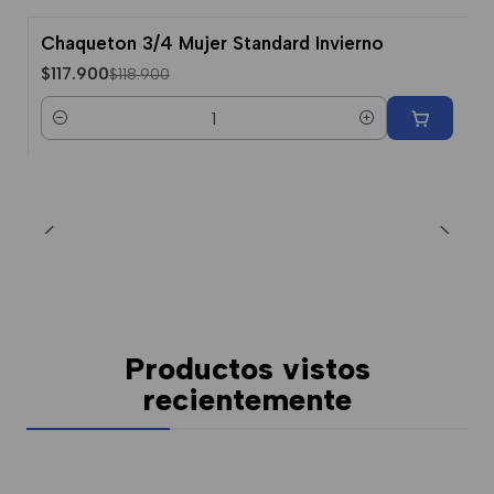
Chaqueton 3/4 Mujer Standard Invierno
-1% Dcto.
$117.900
$118.900
Cantidad
Productos vistos
recientemente