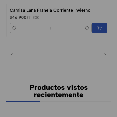
Camisa Lana Franela Corriente Invierno
-35% Dcto.
$46.900
$71.800
Cantidad
Productos vistos
recientemente