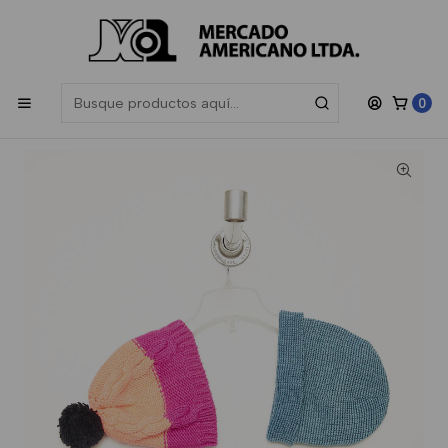
Las compras sobre $200.000 participan en el sorteo de una
Gift
Card de $50.000
, sorteamos todos los meses.
Inicio
Unisex
Corriente
Gorro Bufanda Lana Corriente Invierno
0