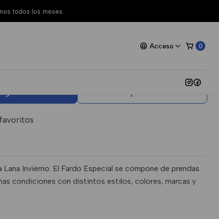
amos todos los meses.
nda Lana Especial
Acceso
0
egar al Carro
Comprar ahora
 favoritos
 Lana Invierno. El Fardo Especial se compone de prendas
as condiciones con distintos estilos, colores, marcas y