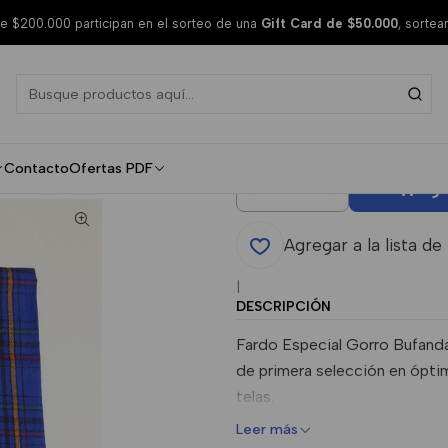
 $200.000 participan en el sorteo de una
Gift Card de $50.000
, sorte
Gorro Bufa
Invierno
Contacto
Ofertas PDF
Agr
Cantidad
Agregar a la lista de
|
DESCRIPCIÓN
Fardo Especial Gorro Bufanda
de primera selección en óptim
telas.
Leer más