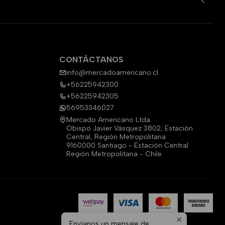
CONTÁCTANOS
info@mercadoamericano.cl
+56225942300
+56225942305
56953346027
Mercado Americano Ltda.
Obispo Javier Vásquez 3802, Estación
Central, Región Metropolitana
9160000 Santiago - Estación Central
Región Metropolitana - Chile
Envíanos un mensaje de