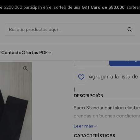
 Toda Temporada
 $200.000 participan en el sorteo de una
Gift Card de $50.000
, sorte
Pantalon El
Standard T
Contacto
Ofertas PDF
Agr
Cantidad
Agregar a la lista de
|
DESCRIPCIÓN
Saco Standar pantalon elast
prendas en buenas condiciones
Leer más
CARACTERÍSTICAS