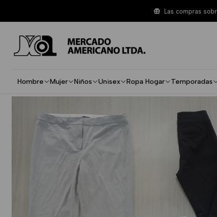
Inicio
Mujer
Standard
Pantalon Elasticado Mujer Standard
Las compras sobre
Hombre
Mujer
Niños
Unisex
Ropa Hogar
Temporadas