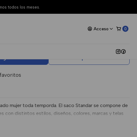
amos todos los meses.
asticado Mujer
Acceso
0
oda Temporada
egar al Carro
Comprar ahora
 favoritos
icado mujer toda temporda. El saco Standar se compone de
 con distintos estilos, diseños, colores, marcas y telas