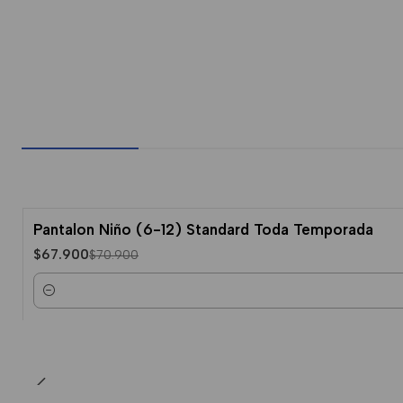
Pantalon Niño (6-12) Standard Toda Temporada
-4% Dcto.
$67.900
$70.900
Cantidad