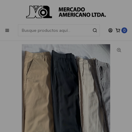
Las compras sobre $200.000 participan en el sorteo de una
Gift
Card de $50.000
, sorteamos todos los meses.
Inicio
Hombre
Boutique
Pantalon Hombre Boutique Toda Temporada
0