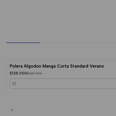
Polera Algodon Manga Corta Standard Verano
-5% Dcto.
$138.900
$145.900
Cantidad