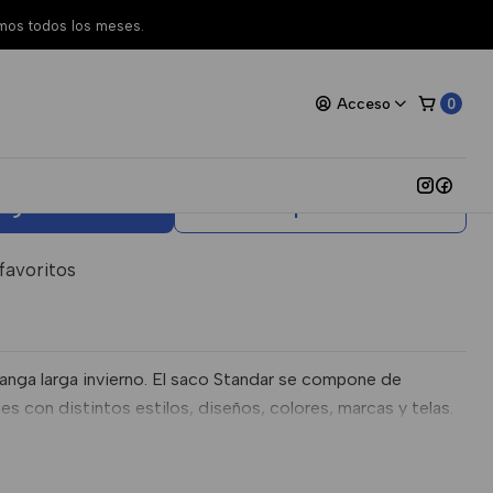
amos todos los meses.
odon Manga Larga
Acceso
0
vierno
egar al Carro
Comprar ahora
 favoritos
anga larga invierno. El saco Standar se compone de
es con distintos estilos, diseños, colores, marcas y telas.