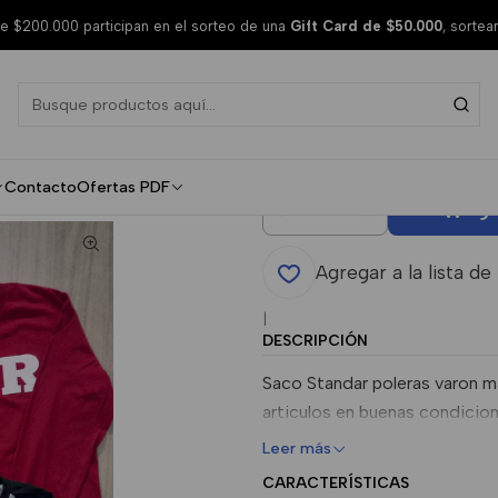
rd Invierno
 $200.000 participan en el sorteo de una
Gift Card de $50.000
, sorte
Polera Alg
Standard In
Contacto
Ofertas PDF
Agr
Cantidad
Agregar a la lista de
|
DESCRIPCIÓN
Saco Standar poleras varon m
articulos en buenas condicion
Leer más
CARACTERÍSTICAS