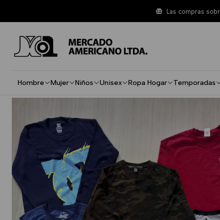
Inicio
Unisex
Standard
Polera Algodon Manga Larga Standa
Las compras sobre
Hombre
Mujer
Niños
Unisex
Ropa Hogar
Temporadas