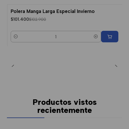
Polera Manga Larga Especial Invierno
-1% Dcto.
$101.400
$102.900
Cantidad
Productos vistos
recientemente