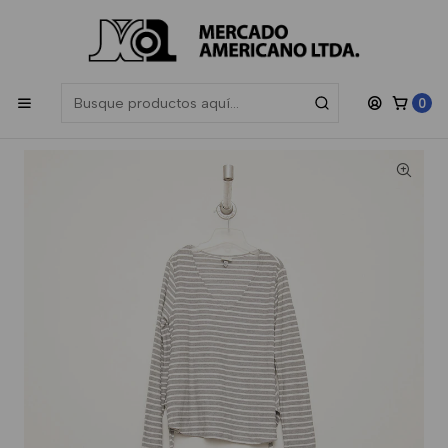
Las compras sobre $200.000 participan en el sorteo de una
Gift
Card de $50.000
, sorteamos todos los meses.
Inicio
Niños
Especial
Polera Lola Manga Larga Especial Invierno
0