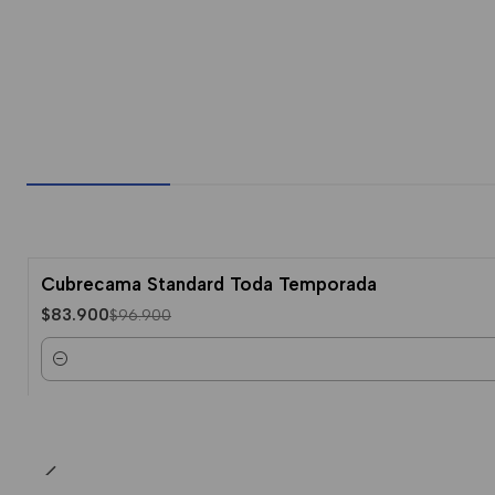
Cubrecama Standard Toda Temporada
-13% Dcto.
$83.900
$96.900
Cantidad