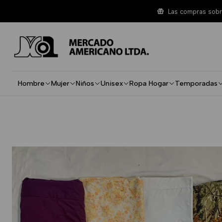
Inicio
Ropa Hogar
Standard
Sabanas Surtidas Standard To
Las compras sobre
Hombre
Mujer
Niños
Unisex
Ropa Hogar
Temporadas