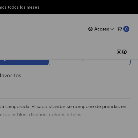
amos todos los meses.
rtidas Standard Toda
Acceso
0
egar al Carro
Comprar ahora
 favoritos
a tamporada. El saco standar se compone de prendas en
tos estilos, diseños, colores y telas.