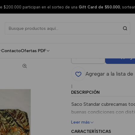
da Temporada
 $200.000 participan en el sorteo de una
Gift Card de $50.000
, sorte
Sabanas Su
Temporada
Contacto
Ofertas PDF
Agr
Cantidad
Agregar a la lista de
|
DESCRIPCIÓN
Saco Standar cubrecamas tod
buenas condiciones con distin
Leer más
CARACTERÍSTICAS