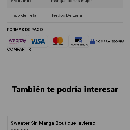
Productos:
mangas cortas mujer.
Tipo de Tela:
Tejidos De Lana
FORMAS DE PAGO
COMPARTIR
También te podría interesar
Sweater Sin Manga Boutique Invierno
-8% Dcto.