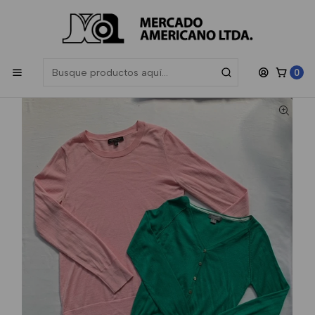
Las compras sobre $200.000 participan en el sorteo de una
Gift
Card de $50.000
, sorteamos todos los meses.
Inicio
Mujer
Boutique
Sweater Liviano Boutique Verano
0