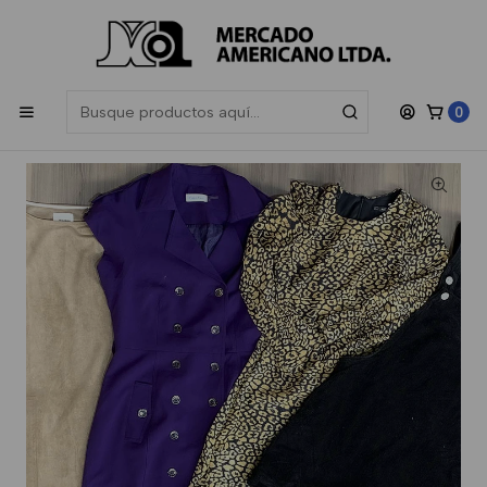
Las compras sobre $200.000 participan en el sorteo de una
Gift
Card de $50.000
, sorteamos todos los meses.
Inicio
Mujer
Boutique
Vestido Toda Temporada Boutique
0