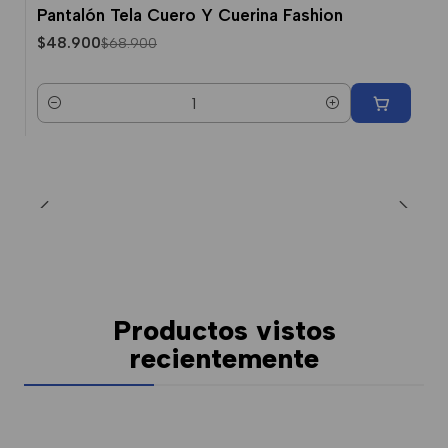
Pantalón Tela Cuero Y Cuerina Fashion
-29% Dcto.
$48.900
$68.900
Cantidad
Productos vistos
recientemente